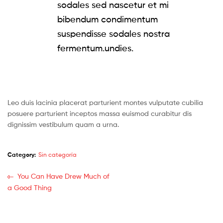
sodales sed nascetur et mi
bibendum condimentum
suspendisse sodales nostra
fermentum.undies.
Leo duis lacinia placerat parturient montes vulputate cubilia
posuere parturient inceptos massa euismod curabitur dis
dignissim vestibulum quam a urna.
Category:
Sin categoría
Navegación
Previous
You Can Have Drew Much of
post:
a Good Thing
de
entradas